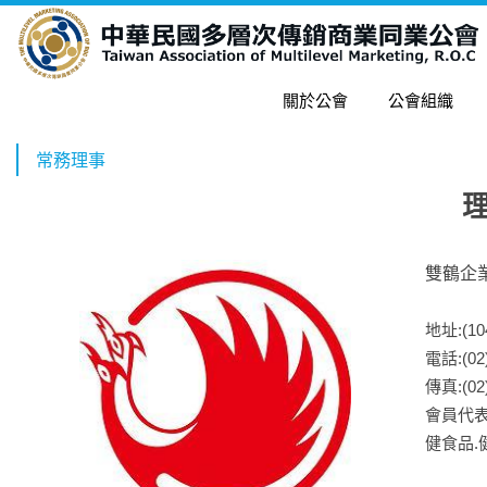
關於公會
公會組織
常務理事
雙鶴企
地址:(
電話:(02)
傳真:(02)
會員代表
健食品.